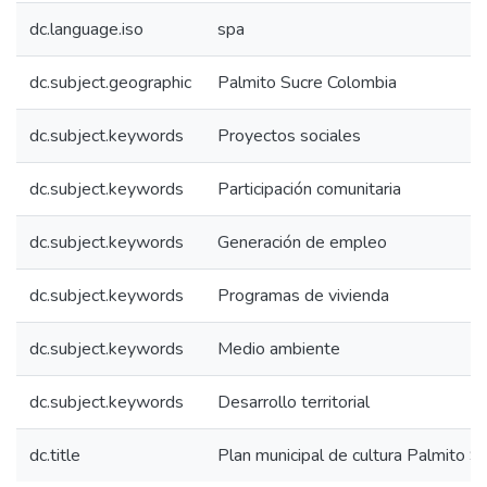
dc.language.iso
spa
dc.subject.geographic
Palmito Sucre Colombia
dc.subject.keywords
Proyectos sociales
dc.subject.keywords
Participación comunitaria
dc.subject.keywords
Generación de empleo
dc.subject.keywords
Programas de vivienda
dc.subject.keywords
Medio ambiente
dc.subject.keywords
Desarrollo territorial
dc.title
Plan municipal de cultura Palmito 