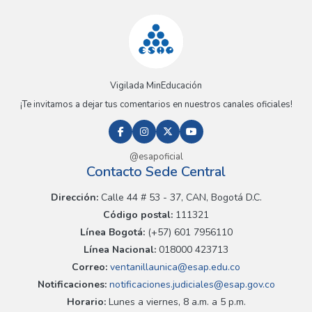
Vigilada MinEducación
¡Te invitamos a dejar tus comentarios en nuestros canales oficiales!
@esapoficial
Contacto Sede Central
Dirección:
Calle 44 # 53 - 37, CAN, Bogotá D.C.
Código postal:
111321
Línea Bogotá:
(+57) 601 7956110
Línea Nacional:
018000 423713
Correo:
ventanillaunica@esap.edu.co
Notificaciones:
notificaciones.judiciales@esap.gov.co
Horario:
Lunes a viernes, 8 a.m. a 5 p.m.