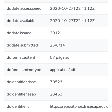
dc.date.accessioned
2020-10-27T22:41:12Z
dc.date.available
2020-10-27T22:41:12Z
dc.date.issued
2012
dc.date.submitted
26/6/14
dc.format.extent
57 páginas
dc.format.mimetype
application/pdf
dc.identifier.dane
70523
dc.identifier.esap
28453
dc.identifier.uri
https://repositoriocdim.esap.edu.