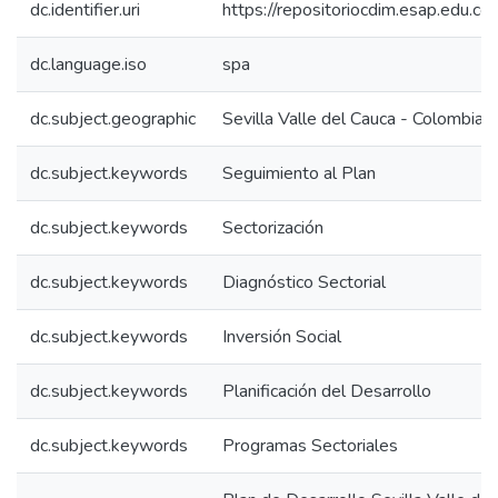
dc.identifier.uri
https://repositoriocdim.esap.edu.
dc.language.iso
spa
dc.subject.geographic
Sevilla Valle del Cauca - Colombia
dc.subject.keywords
Seguimiento al Plan
dc.subject.keywords
Sectorización
dc.subject.keywords
Diagnóstico Sectorial
dc.subject.keywords
Inversión Social
dc.subject.keywords
Planificación del Desarrollo
dc.subject.keywords
Programas Sectoriales