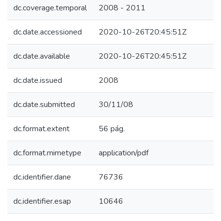
dc.coverage.temporal
2008 - 2011
dc.date.accessioned
2020-10-26T20:45:51Z
dc.date.available
2020-10-26T20:45:51Z
dc.date.issued
2008
dc.date.submitted
30/11/08
dc.format.extent
56 pág.
dc.format.mimetype
application/pdf
dc.identifier.dane
76736
dc.identifier.esap
10646