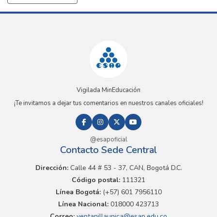
Vigilada MinEducación
¡Te invitamos a dejar tus comentarios en nuestros canales oficiales!
@esapoficial
Contacto Sede Central
Dirección:
Calle 44 # 53 - 37, CAN, Bogotá D.C.
Código postal:
111321
Línea Bogotá:
(+57) 601 7956110
Línea Nacional:
018000 423713
Correo:
ventanillaunica@esap.edu.co