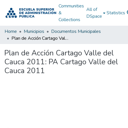
Communities
All of
&
Statistics
DSpace
Collections
Home
Municipios
Documentos Municipales
Plan de Acción Cartago Valle del Cauca 2011: PA Cartago Valle del Cauca 2011
Plan de Acción Cartago Valle del
Cauca 2011: PA Cartago Valle del
Cauca 2011
Loading...