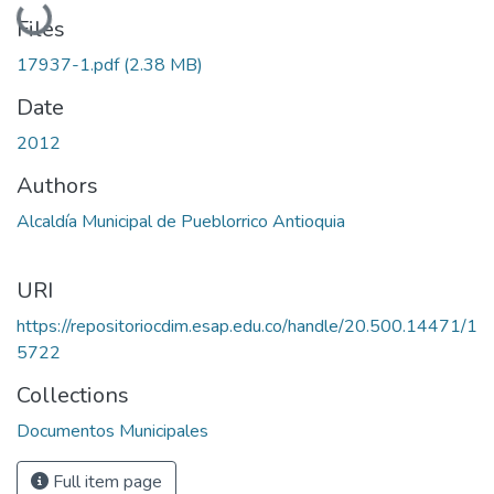
Loading...
Files
17937-1.pdf
(2.38 MB)
Date
2012
Authors
Alcaldía Municipal de Pueblorrico Antioquia
URI
https://repositoriocdim.esap.edu.co/handle/20.500.14471/1
5722
Collections
Documentos Municipales
Full item page