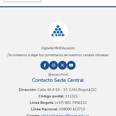
Vigilada MinEducación
¡Te invitamos a dejar tus comentarios en nuestros canales oficiales!
@esapoficial
Contacto Sede Central
Dirección:
Calle 44 # 53 - 37, CAN, Bogotá D.C.
Código postal:
111321
Línea Bogotá:
(+57) 601 7956110
Línea Nacional:
018000 423713
Correo:
ventanillaunica@esap.edu.co