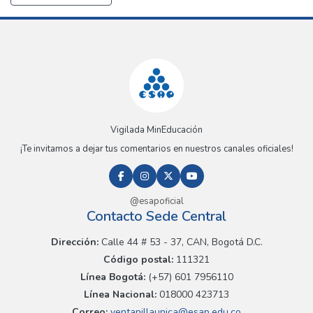
Vigilada MinEducación
¡Te invitamos a dejar tus comentarios en nuestros canales oficiales!
@esapoficial
Contacto Sede Central
Dirección:
Calle 44 # 53 - 37, CAN, Bogotá D.C.
Código postal:
111321
Línea Bogotá:
(+57) 601 7956110
Línea Nacional:
018000 423713
Correo:
ventanillaunica@esap.edu.co