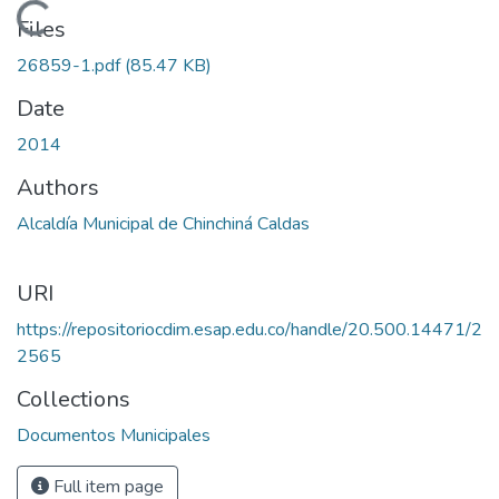
Loading...
Files
26859-1.pdf
(85.47 KB)
Date
2014
Authors
Alcaldía Municipal de Chinchiná Caldas
URI
https://repositoriocdim.esap.edu.co/handle/20.500.14471/2
2565
Collections
Documentos Municipales
Full item page