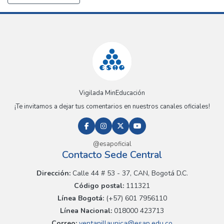
Vigilada MinEducación
¡Te invitamos a dejar tus comentarios en nuestros canales oficiales!
@esapoficial
Contacto Sede Central
Dirección:
Calle 44 # 53 - 37, CAN, Bogotá D.C.
Código postal:
111321
Línea Bogotá:
(+57) 601 7956110
Línea Nacional:
018000 423713
Correo:
ventanillaunica@esap.edu.co