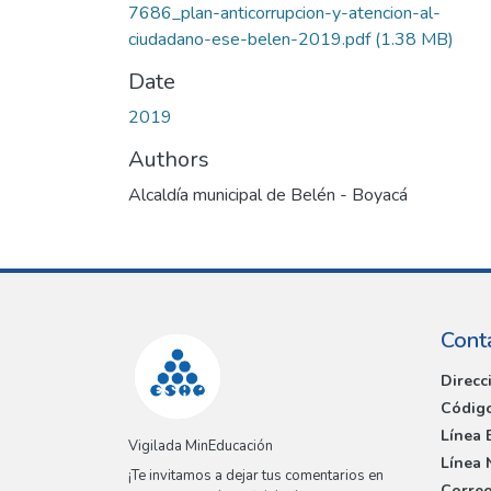
7686_plan-anticorrupcion-y-atencion-al-
ciudadano-ese-belen-2019.pdf
(1.38 MB)
Date
2019
Authors
Alcaldía municipal de Belén - Boyacá
Cont
Direcc
Código
Línea 
Vigilada MinEducación
Línea 
¡Te invitamos a dejar tus comentarios en
Correo