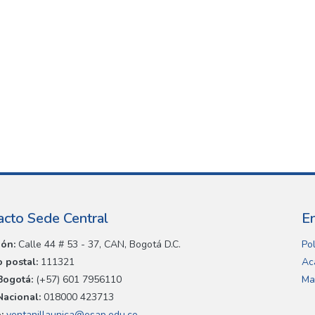
acto Sede Central
E
ión:
Calle 44 # 53 - 37, CAN, Bogotá D.C.
Pol
 postal:
111321
Ac
Bogotá:
(+57) 601 7956110
Ma
Nacional:
018000 423713
:
ventanillaunica@esap.edu.co