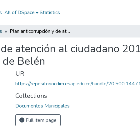
s
All of DSpace
Statistics
s
Plan anticorrupción y de atención al ciudadano 2019: E.S.E Centro de Salud Nuestra señora de Belén
 de atención al ciudadano 201
 de Belén
URI
https://repositoriocdim.esap.edu.co/handle/20.500.144
Collections
Documentos Municipales
Full item page