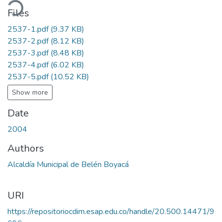
ading...
Files
2537-1.pdf
(9.37 KB)
2537-2.pdf
(8.12 KB)
2537-3.pdf
(8.48 KB)
2537-4.pdf
(6.02 KB)
2537-5.pdf
(10.52 KB)
Show more
Date
2004
Authors
Alcaldía Municipal de Belén Boyacá
URI
https://repositoriocdim.esap.edu.co/handle/20.500.14471/9