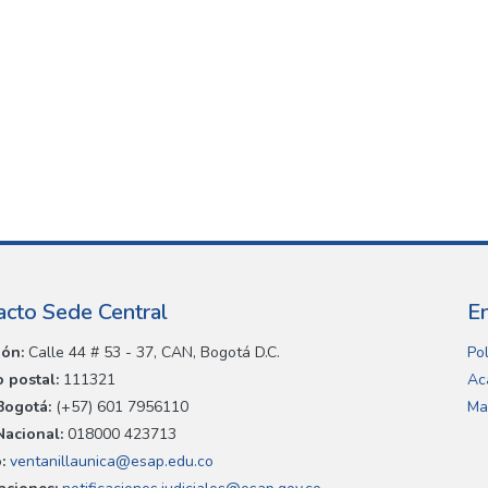
acto Sede Central
E
ión:
Calle 44 # 53 - 37, CAN, Bogotá D.C.
Pol
 postal:
111321
Ac
Bogotá:
(+57) 601 7956110
Ma
Nacional:
018000 423713
:
ventanillaunica@esap.edu.co