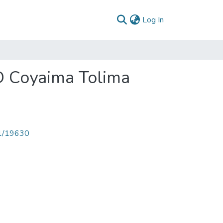
(current)
Log In
D Coyaima Tolima
71/19630