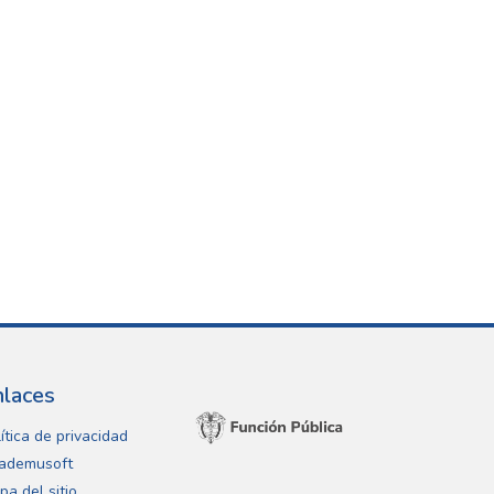
nlaces
ítica de privacidad
ademusoft
pa del sitio