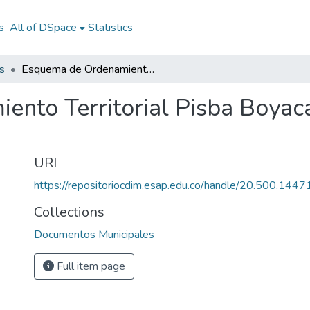
s
All of DSpace
Statistics
s
Esquema de Ordenamiento Territorial Pisba Boyacá 2005: EOT Pisba Boyacá 2005
nto Territorial Pisba Boyac
URI
https://repositoriocdim.esap.edu.co/handle/20.500.144
Collections
Documentos Municipales
Full item page