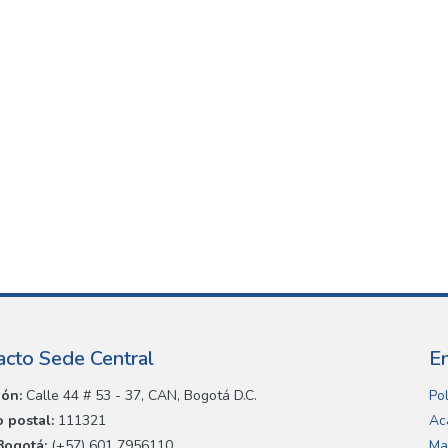
acto Sede Central
E
ión:
Calle 44 # 53 - 37, CAN, Bogotá D.C.
Pol
 postal:
111321
Ac
Bogotá:
(+57) 601 7956110
Ma