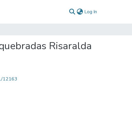
(current)
Log In
quebradas Risaralda
71/12163