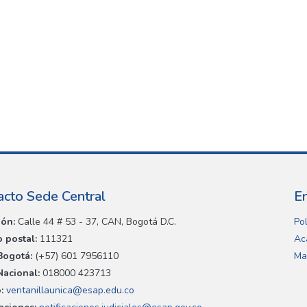
acto Sede Central
E
ión:
Calle 44 # 53 - 37, CAN, Bogotá D.C.
Pol
 postal:
111321
Ac
Bogotá:
(+57) 601 7956110
Ma
Nacional:
018000 423713
:
ventanillaunica@esap.edu.co