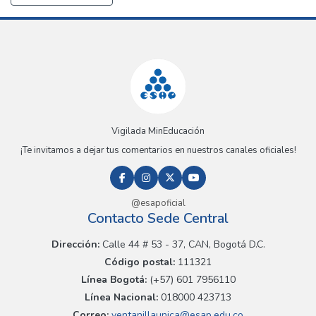
Vigilada MinEducación
¡Te invitamos a dejar tus comentarios en nuestros canales oficiales!
@esapoficial
Contacto Sede Central
Dirección:
Calle 44 # 53 - 37, CAN, Bogotá D.C.
Código postal:
111321
Línea Bogotá:
(+57) 601 7956110
Línea Nacional:
018000 423713
Correo:
ventanillaunica@esap.edu.co