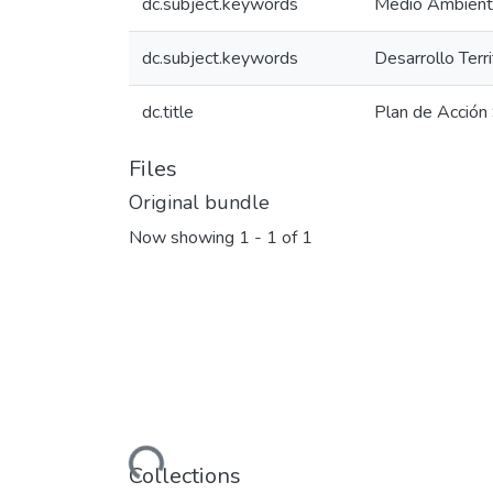
dc.subject.keywords
Medio Ambien
dc.subject.keywords
Desarrollo Terri
dc.title
Plan de Acción 
Files
Original bundle
Now showing
1 - 1 of 1
Loading...
Collections