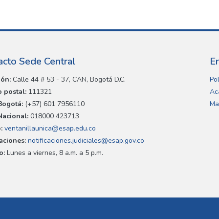
acto Sede Central
E
ión:
Calle 44 # 53 - 37, CAN, Bogotá D.C.
Pol
 postal:
111321
Ac
Bogotá:
(+57) 601 7956110
Ma
Nacional:
018000 423713
:
ventanillaunica@esap.edu.co
caciones:
notificaciones.judiciales@esap.gov.co
o:
Lunes a viernes, 8 a.m. a 5 p.m.