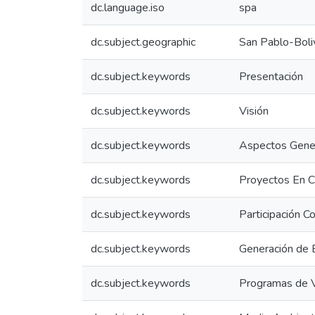
dc.language.iso
spa
dc.subject.geographic
San Pablo-Boli
dc.subject.keywords
Presentación
dc.subject.keywords
Visión
dc.subject.keywords
Aspectos Gene
dc.subject.keywords
Proyectos En C
dc.subject.keywords
Participación C
dc.subject.keywords
Generación de
dc.subject.keywords
Programas de V