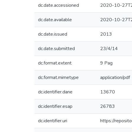
dc.date.accessioned
2020-10-27T2
dc.date.available
2020-10-27T2
dc.date.issued
2013
dc.date.submitted
23/4/14
dc.format.extent
9 Pag
dc.format.mimetype
application/pdf
dc.identifier.dane
13670
dc.identifier.esap
26783
dc.identifier.uri
https://reposi