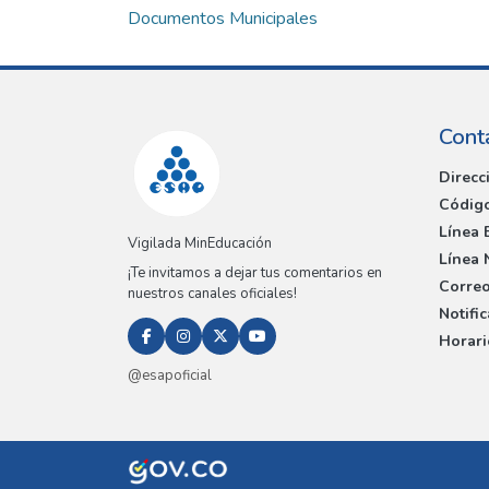
Documentos Municipales
Cont
Direcc
Código
Línea 
Vigilada MinEducación
Línea 
¡Te invitamos a dejar tus comentarios en
Correo
nuestros canales oficiales!
Notifi
Horari
@esapoficial