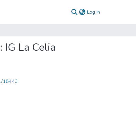
(current)
Log In
 IG La Celia
71/18443