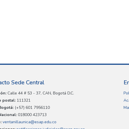
acto Sede Central
E
ión:
Calle 44 # 53 - 37, CAN, Bogotá D.C.
Pol
 postal:
111321
Ac
Bogotá:
(+57) 601 7956110
Ma
Nacional:
018000 423713
:
ventanillaunica@esap.edu.co