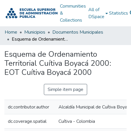
Communities
All of
&
Statistics
DSpace
Collections
Home
Municipios
Documentos Municipales
Esquema de Ordenamiento Territorial Cuítiva Boyacá 2000: EOT Cuítiva Boyacá 2000
Esquema de Ordenamiento
Territorial Cuítiva Boyacá 2000:
EOT Cuítiva Boyacá 2000
Simple item page
dc.contributor.author
Alcaldía Municipal de Cuítiva Boyac
dc.coverage.spatial
Cuítiva - Colombia