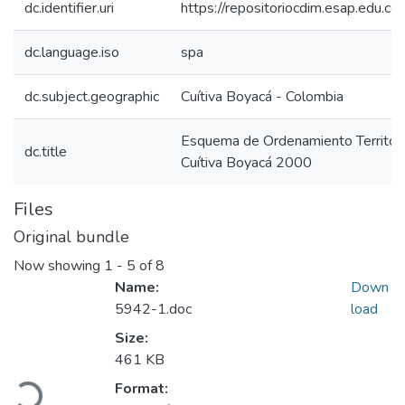
dc.identifier.uri
https://repositoriocdim.esap.edu.
dc.language.iso
spa
dc.subject.geographic
Cuítiva Boyacá - Colombia
Esquema de Ordenamiento Territori
dc.title
Cuítiva Boyacá 2000
Files
Original bundle
Now showing
1 - 5 of 8
Name:
Down
5942-1.doc
load
Size:
Loading...
461 KB
Format: