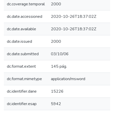
dc.coverage.temporal
2000
dc.date.accessioned
2020-10-26T18:37:02Z
dc.date.available
2020-10-26T18:37:02Z
dc.date.issued
2000
dc.date.submitted
03/10/06
dc.format.extent
145 pág.
dc.format.mimetype
application/msword
dc.identifier.dane
15226
dc.identifier.esap
5942