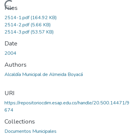
Loading...
Files
2514-1.pdf
(164.92 KB)
2514-2.pdf
(5.66 KB)
2514-3.pdf
(53.57 KB)
Date
2004
Authors
Alcaldía Municipal de Almeida Boyacá
URI
https://repositoriocdim.esap.edu.co/handle/20.500.14471/9
674
Collections
Documentos Municipales