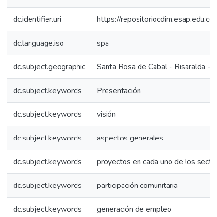
dc.identifier.uri
https://repositoriocdim.esap.edu.
dc.language.iso
spa
dc.subject.geographic
Santa Rosa de Cabal - Risaralda - 
dc.subject.keywords
Presentación
dc.subject.keywords
visión
dc.subject.keywords
aspectos generales
dc.subject.keywords
proyectos en cada uno de los secto
dc.subject.keywords
participación comunitaria
dc.subject.keywords
generación de empleo