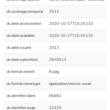
dc.coverage.temporal
2013
dc.date.accessioned
2020-10-27T15:19:13Z
dc.date.available
2020-10-27T15:19:13Z
dc.date.issued
2013
dc.date.submitted
09/09/13
dc.format.extent
8 pág.
dc.format.mimetype
application/vnd.ms-excel
dc.identifier.dane
66682
dc.identifier.esap
22325