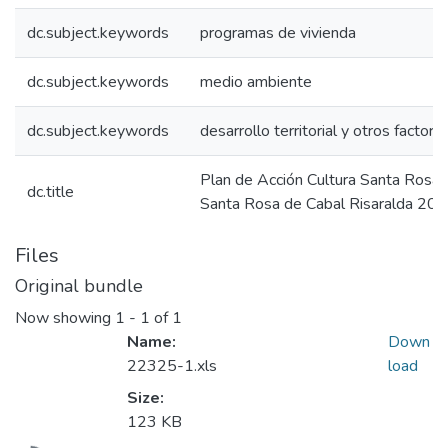
dc.subject.keywords
programas de vivienda
dc.subject.keywords
medio ambiente
dc.subject.keywords
desarrollo territorial y otros factore
Plan de Acción Cultura Santa Rosa
dc.title
Santa Rosa de Cabal Risaralda 20
Files
Original bundle
Now showing
1 - 1 of 1
Name:
Down
22325-1.xls
load
Size:
123 KB
Loading...