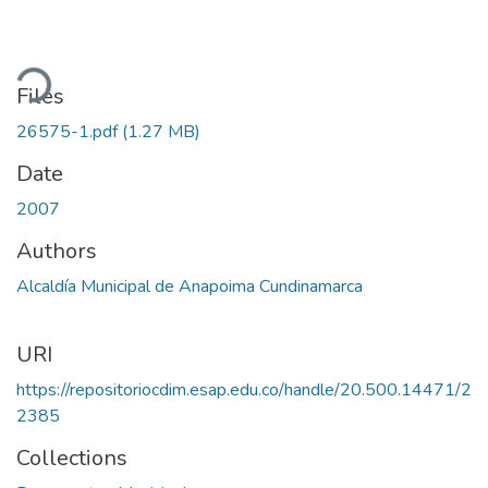
ding...
Files
26575-1.pdf
(1.27 MB)
Date
2007
Authors
Alcaldía Municipal de Anapoima Cundinamarca
URI
https://repositoriocdim.esap.edu.co/handle/20.500.14471/2
2385
Collections