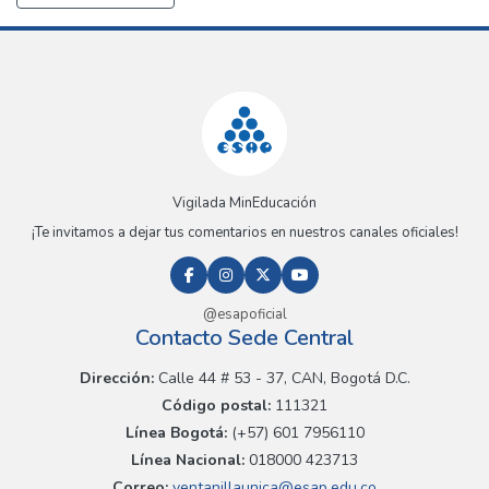
Vigilada MinEducación
¡Te invitamos a dejar tus comentarios en nuestros canales oficiales!
@esapoficial
Contacto Sede Central
Dirección:
Calle 44 # 53 - 37, CAN, Bogotá D.C.
Código postal:
111321
Línea Bogotá:
(+57) 601 7956110
Línea Nacional:
018000 423713
Correo:
ventanillaunica@esap.edu.co