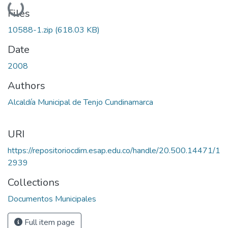
Loading...
Files
10588-1.zip
(618.03 KB)
Date
2008
Authors
Alcaldía Municipal de Tenjo Cundinamarca
URI
https://repositoriocdim.esap.edu.co/handle/20.500.14471/1
2939
Collections
Documentos Municipales
Full item page