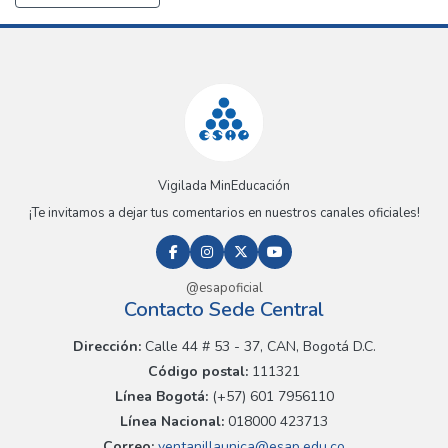
Vigilada MinEducación
¡Te invitamos a dejar tus comentarios en nuestros canales oficiales!
@esapoficial
Contacto Sede Central
Dirección:
Calle 44 # 53 - 37, CAN, Bogotá D.C.
Código postal:
111321
Línea Bogotá:
(+57) 601 7956110
Línea Nacional:
018000 423713
Correo:
ventanillaunica@esap.edu.co