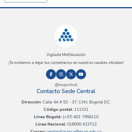
Vigilada MinEducación
¡Te invitamos a dejar tus comentarios en nuestros canales oficiales!
@esapoficial
Contacto Sede Central
Dirección:
Calle 44 # 53 - 37, CAN, Bogotá D.C.
Código postal:
111321
Línea Bogotá:
(+57) 601 7956110
Línea Nacional:
018000 423713
Correo:
ventanillaunica@esap.edu.co