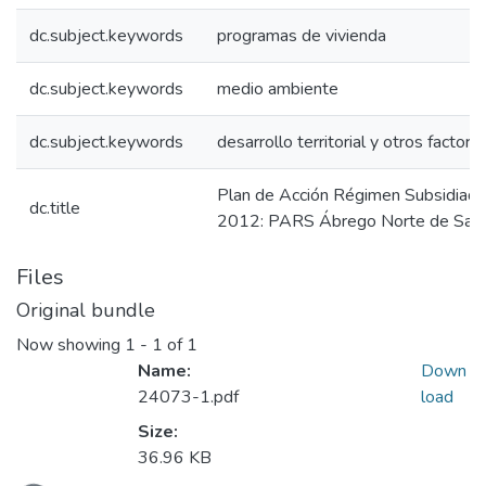
dc.subject.keywords
programas de vivienda
dc.subject.keywords
medio ambiente
dc.subject.keywords
desarrollo territorial y otros factore
Plan de Acción Régimen Subsidiad
dc.title
2012: PARS Ábrego Norte de San
Files
Original bundle
Now showing
1 - 1 of 1
Name:
Down
24073-1.pdf
load
Size:
36.96 KB