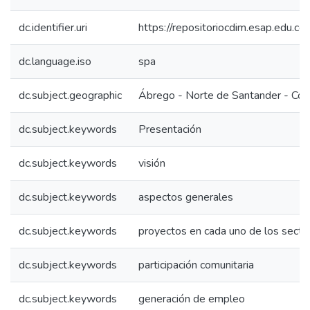
dc.identifier.uri
https://repositoriocdim.esap.edu.
dc.language.iso
spa
dc.subject.geographic
Ábrego - Norte de Santander - Col
dc.subject.keywords
Presentación
dc.subject.keywords
visión
dc.subject.keywords
aspectos generales
dc.subject.keywords
proyectos en cada uno de los secto
dc.subject.keywords
participación comunitaria
dc.subject.keywords
generación de empleo