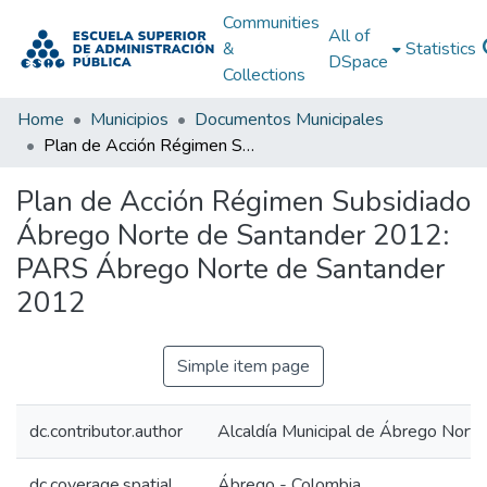
Communities
All of
&
Statistics
DSpace
Collections
Home
Municipios
Documentos Municipales
Plan de Acción Régimen Subsidiado Ábrego Norte de Santander 2012: PARS Ábrego Norte de Santander 2012
Plan de Acción Régimen Subsidiado
Ábrego Norte de Santander 2012:
PARS Ábrego Norte de Santander
2012
Simple item page
dc.contributor.author
Alcaldía Municipal de Ábrego Nort
dc.coverage.spatial
Ábrego - Colombia