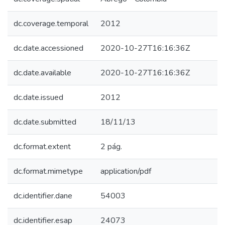
dc.coverage.temporal
2012
dc.date.accessioned
2020-10-27T16:16:36Z
dc.date.available
2020-10-27T16:16:36Z
dc.date.issued
2012
dc.date.submitted
18/11/13
dc.format.extent
2 pág.
dc.format.mimetype
application/pdf
dc.identifier.dane
54003
dc.identifier.esap
24073