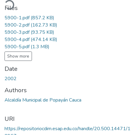
ading...
Files
5900-1.pdf
(857.2 KB)
5900-2.pdf
(162.73 KB)
5900-3.pdf
(93.75 KB)
5900-4.pdf
(474.14 KB)
5900-5.pdf
(1.3 MB)
Show more
Date
2002
Authors
Alcaldía Municipal de Popayán Cauca
URI
https://repositoriocdim.esap.edu.co/handle/20.500.14471/1