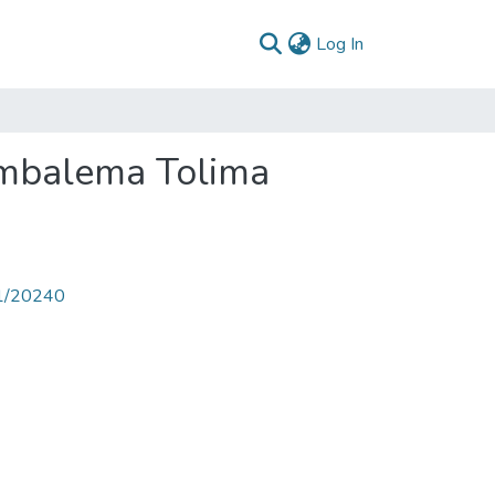
(current)
Log In
Ambalema Tolima
71/20240