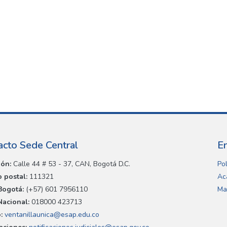
acto Sede Central
E
ión:
Calle 44 # 53 - 37, CAN, Bogotá D.C.
Pol
 postal:
111321
Ac
Bogotá:
(+57) 601 7956110
Ma
Nacional:
018000 423713
:
ventanillaunica@esap.edu.co