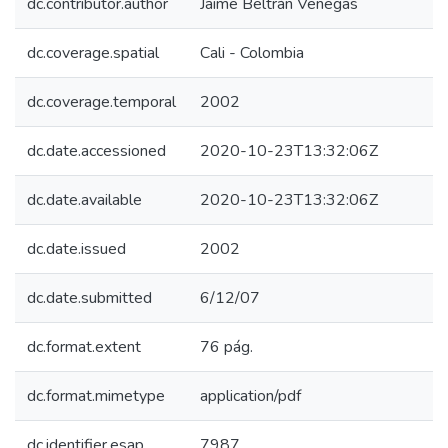
dc.contributor.author
Jaime Beltrán Venegas
dc.coverage.spatial
Cali - Colombia
dc.coverage.temporal
2002
dc.date.accessioned
2020-10-23T13:32:06Z
dc.date.available
2020-10-23T13:32:06Z
dc.date.issued
2002
dc.date.submitted
6/12/07
dc.format.extent
76 pág.
dc.format.mimetype
application/pdf
dc.identifier.esap
7987