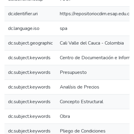
dc.identifier.uri
https://repositoriocdim.esap.edu.
dc.language.iso
spa
dc.subject.geographic
Cali Valle del Cauca - Colombia
dc.subject.keywords
Centro de Documentación e Informa
dc.subject.keywords
Presupuesto
dc.subject.keywords
Analísis de Precios
dc.subject.keywords
Concepto Estructural
dc.subject.keywords
Obra
dc.subject.keywords
Pliego de Condiciones