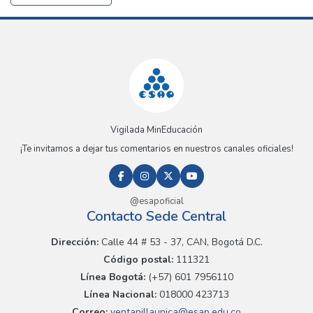
Vigilada MinEducación
¡Te invitamos a dejar tus comentarios en nuestros canales oficiales!
@esapoficial
Contacto Sede Central
Dirección:
Calle 44 # 53 - 37, CAN, Bogotá D.C.
Código postal:
111321
Línea Bogotá:
(+57) 601 7956110
Línea Nacional:
018000 423713
Correo:
ventanillaunica@esap.edu.co