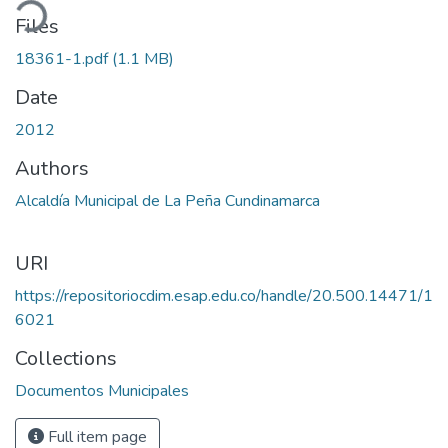
ading...
Files
18361-1.pdf
(1.1 MB)
Date
2012
Authors
Alcaldía Municipal de La Peña Cundinamarca
URI
https://repositoriocdim.esap.edu.co/handle/20.500.14471/1
6021
Collections
Documentos Municipales
Full item page