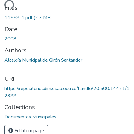
ding...
Files
11558-1.pdf
(2.7 MB)
Date
2008
Authors
Alcaldía Municipal de Girón Santander
URI
https://repositoriocdim.esap.edu.co/handle/20.500.14471/1
2988
Collections
Documentos Municipales
Full item page