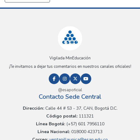
Vigilada MinEducación
¡Te invitamos a dejar tus comentarios en nuestros canales oficiales!
@esapoficial
Contacto Sede Central
Dirección:
Calle 44 # 53 - 37, CAN, Bogotá D.C.
Código postal:
111321
Línea Bogotá:
(+57) 601 7956110
Línea Nacional:
018000 423713
Correo:
ventanillaunica@esap.edu.co