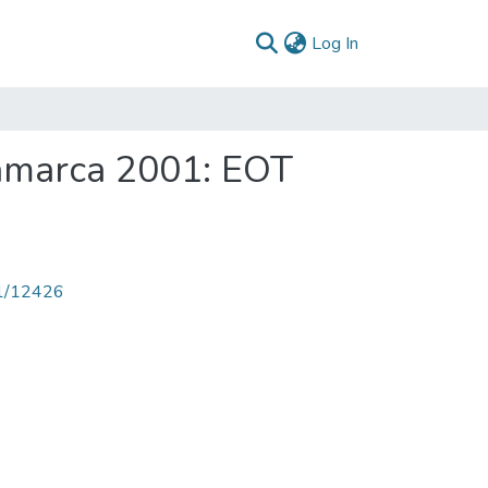
(current)
Log In
namarca 2001: EOT
71/12426