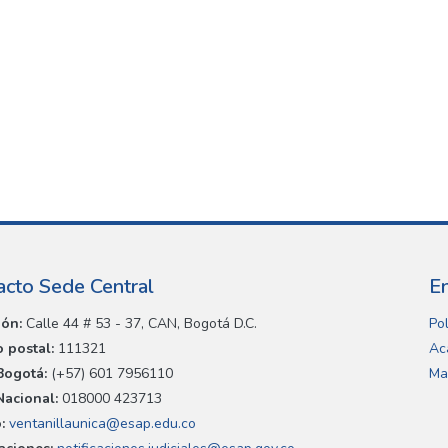
acto Sede Central
E
ión:
Calle 44 # 53 - 37, CAN, Bogotá D.C.
Pol
 postal:
111321
Ac
Bogotá:
(+57) 601 7956110
Ma
Nacional:
018000 423713
:
ventanillaunica@esap.edu.co