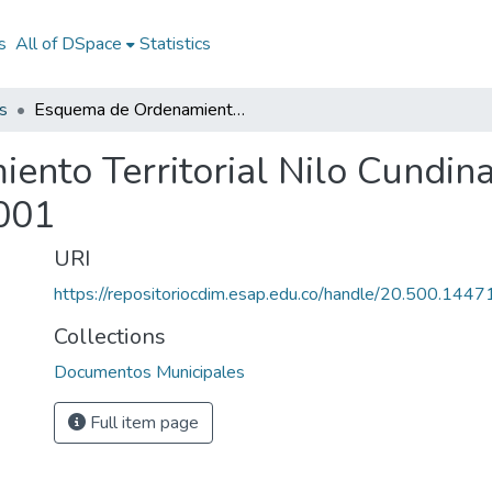
s
All of DSpace
Statistics
s
Esquema de Ordenamiento Territorial Nilo Cundinamarca 2001: EOT Nilo Cundinamarca 2001
ento Territorial Nilo Cundi
001
URI
https://repositoriocdim.esap.edu.co/handle/20.500.144
Collections
Documentos Municipales
Full item page