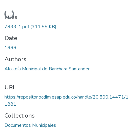
Loading...
Files
7933-1.pdf
(311.55 KB)
Date
1999
Authors
Alcaldía Municipal de Barichara Santander
URI
https://repositoriocdim.esap.edu.co/handle/20.500.14471/1
1881
Collections
Documentos Municipales