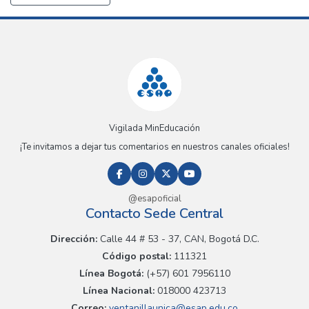
Vigilada MinEducación
¡Te invitamos a dejar tus comentarios en nuestros canales oficiales!
@esapoficial
Contacto Sede Central
Dirección:
Calle 44 # 53 - 37, CAN, Bogotá D.C.
Código postal:
111321
Línea Bogotá:
(+57) 601 7956110
Línea Nacional:
018000 423713
Correo:
ventanillaunica@esap.edu.co