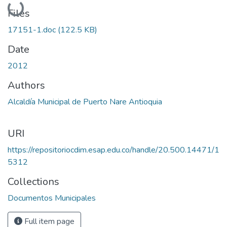
Loading...
Files
17151-1.doc
(122.5 KB)
Date
2012
Authors
Alcaldía Municipal de Puerto Nare Antioquia
URI
https://repositoriocdim.esap.edu.co/handle/20.500.14471/1
5312
Collections
Documentos Municipales
Full item page