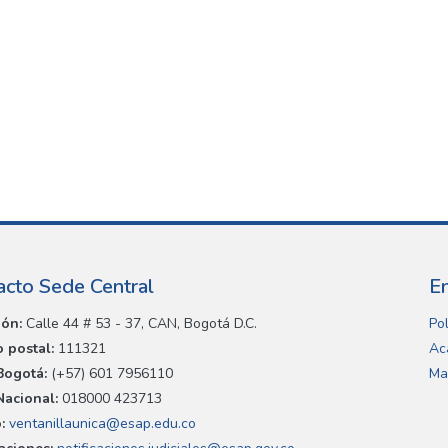
acto Sede Central
E
ión:
Calle 44 # 53 - 37, CAN, Bogotá D.C.
Pol
 postal:
111321
Ac
Bogotá:
(+57) 601 7956110
Ma
Nacional:
018000 423713
:
ventanillaunica@esap.edu.co