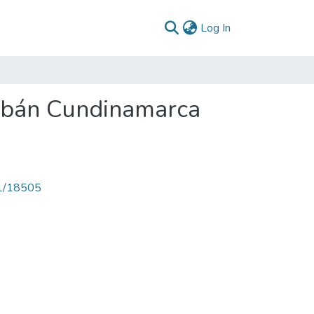
(current)
Log In
Albán Cundinamarca
71/18505