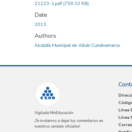
21223-1.pdf
(759.33 KB)
Date
2013
Authors
Alcaldía Municipal de Albán Cundinamarca
Cont
Direcc
Código
Línea 
Vigilada MinEducación
Línea 
¡Te invitamos a dejar tus comentarios en
Correo
nuestros canales oficiales!