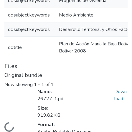
dc.subject.keywords
Programas de Vivienda
dc.subject.keywords
Medio Ambiente
dc.subject.keywords
Desarrollo Territorial y Otros Facto
Plan de Acción María la Baja Boliva
dc.title
Bolivar 2008
Files
Original bundle
Now showing
1 - 1 of 1
Name:
Down
26727-1.pdf
load
Size:
919.82 KB
Format:
Loading...
Adobe Portable Document