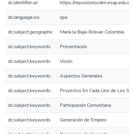
dc.identifier.uri
https://repositoriocdim.esap.edu.
dc.language.iso
spa
dc.subject.geographic
María la Baja-Bolivar-Colombia
dc.subject.keywords
Presentación
dc.subject.keywords
Visión
dc.subject.keywords
Aspectos Generales
dc.subject.keywords
Proyectos En Cada Uno de Los Sec
dc.subject.keywords
Participación Comunitaria
dc.subject.keywords
Generación de Empleo