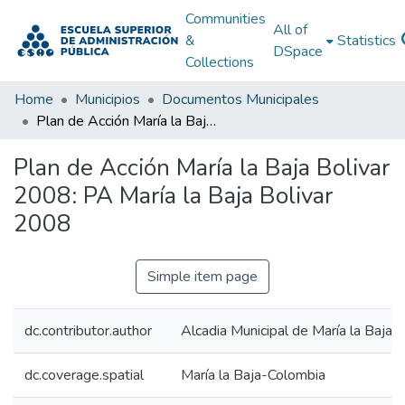
Communities
All of
&
Statistics
DSpace
Collections
Home
Municipios
Documentos Municipales
Plan de Acción María la Baja Bolivar 2008: PA María la Baja Bolivar 2008
Plan de Acción María la Baja Bolivar
2008: PA María la Baja Bolivar
2008
Simple item page
dc.contributor.author
Alcadia Municipal de María la Baja B
dc.coverage.spatial
María la Baja-Colombia