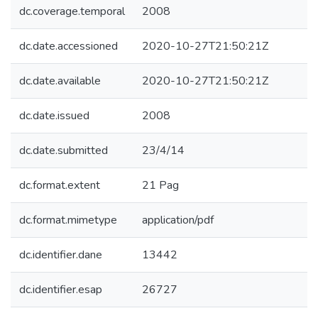
dc.coverage.temporal
2008
dc.date.accessioned
2020-10-27T21:50:21Z
dc.date.available
2020-10-27T21:50:21Z
dc.date.issued
2008
dc.date.submitted
23/4/14
dc.format.extent
21 Pag
dc.format.mimetype
application/pdf
dc.identifier.dane
13442
dc.identifier.esap
26727