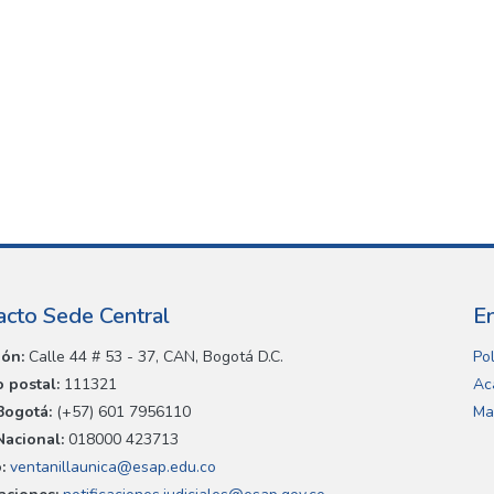
acto Sede Central
E
ión:
Calle 44 # 53 - 37, CAN, Bogotá D.C.
Pol
 postal:
111321
Ac
Bogotá:
(+57) 601 7956110
Ma
Nacional:
018000 423713
:
ventanillaunica@esap.edu.co