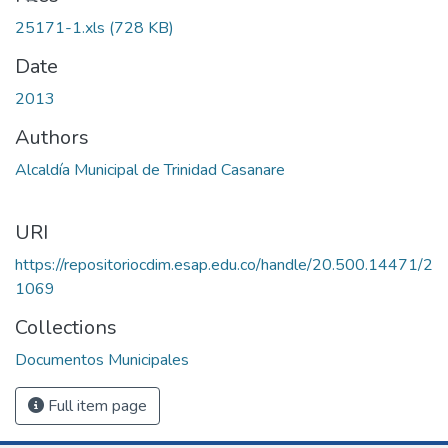
Loading...
25171-1.xls
(728 KB)
Date
2013
Authors
Alcaldía Municipal de Trinidad Casanare
URI
https://repositoriocdim.esap.edu.co/handle/20.500.14471/2
1069
Collections
Documentos Municipales
Full item page