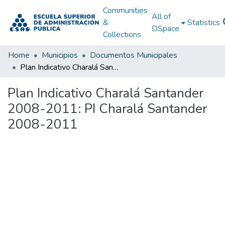
Communities
All of
&
Statistics
DSpace
Collections
Home
Municipios
Documentos Municipales
Plan Indicativo Charalá Santander 2008-2011: PI Charalá Santander 2008-2011
Plan Indicativo Charalá Santander
2008-2011: PI Charalá Santander
2008-2011
Loading...