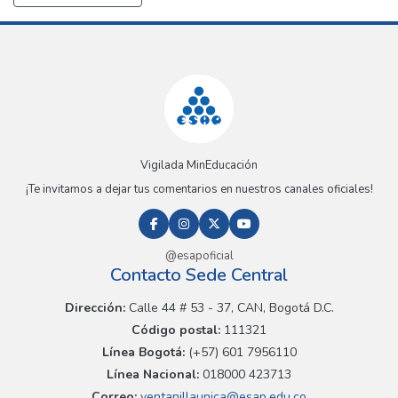
Vigilada MinEducación
¡Te invitamos a dejar tus comentarios en nuestros canales oficiales!
@esapoficial
Contacto Sede Central
Dirección:
Calle 44 # 53 - 37, CAN, Bogotá D.C.
Código postal:
111321
Línea Bogotá:
(+57) 601 7956110
Línea Nacional:
018000 423713
Correo:
ventanillaunica@esap.edu.co