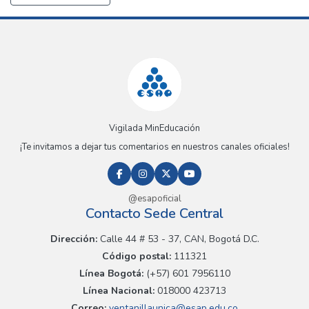
Vigilada MinEducación
¡Te invitamos a dejar tus comentarios en nuestros canales oficiales!
@esapoficial
Contacto Sede Central
Dirección:
Calle 44 # 53 - 37, CAN, Bogotá D.C.
Código postal:
111321
Línea Bogotá:
(+57) 601 7956110
Línea Nacional:
018000 423713
Correo:
ventanillaunica@esap.edu.co