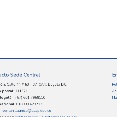
acto Sede Central
E
ión:
Calle 44 # 53 - 37, CAN, Bogotá D.C.
Pol
 postal:
111321
Ac
Bogotá:
(+57) 601 7956110
Ma
Nacional:
018000 423713
:
ventanillaunica@esap.edu.co