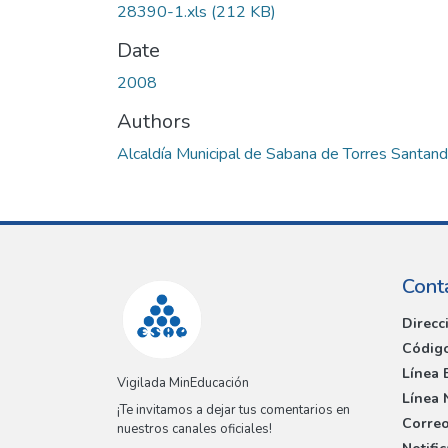
28390-1.xls
(212 KB)
Date
2008
Authors
Alcaldía Municipal de Sabana de Torres Santand
Cont
Direcc
Código
Línea 
Vigilada MinEducación
Línea 
¡Te invitamos a dejar tus comentarios en
Correo
nuestros canales oficiales!