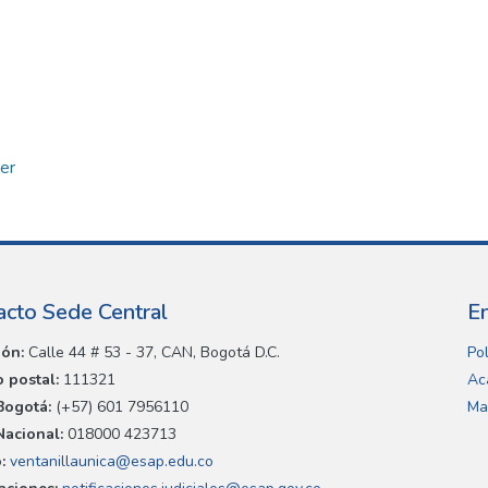
er
acto Sede Central
E
ión:
Calle 44 # 53 - 37, CAN, Bogotá D.C.
Pol
 postal:
111321
Ac
Bogotá:
(+57) 601 7956110
Ma
Nacional:
018000 423713
:
ventanillaunica@esap.edu.co