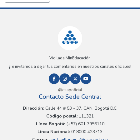
Vigilada MinEducación
¡Te invitamos a dejar tus comentarios en nuestros canales oficiales!
@esapoficial
Contacto Sede Central
Dirección:
Calle 44 # 53 - 37, CAN, Bogotá D.C.
Código postal:
111321
Línea Bogotá:
(+57) 601 7956110
Línea Nacional:
018000 423713
Correo:
ventanillaunica@esap.edu.co