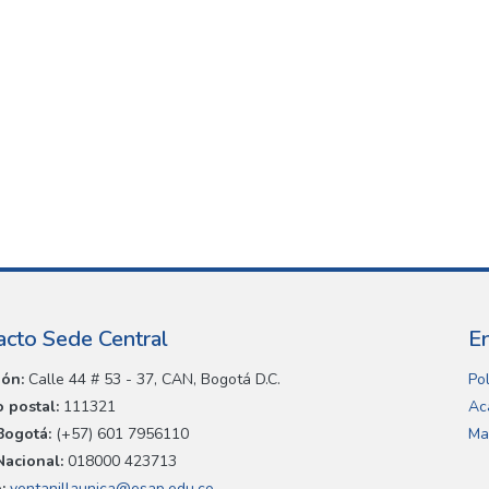
acto Sede Central
E
ión:
Calle 44 # 53 - 37, CAN, Bogotá D.C.
Pol
 postal:
111321
Ac
Bogotá:
(+57) 601 7956110
Ma
Nacional:
018000 423713
:
ventanillaunica@esap.edu.co