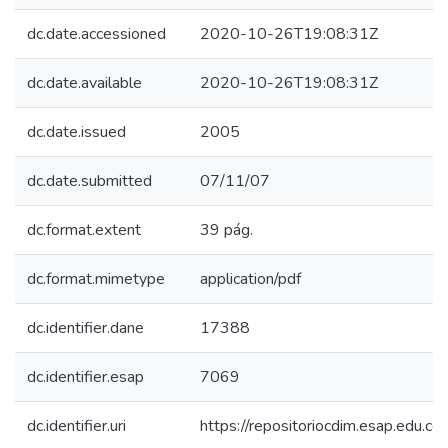
dc.date.accessioned
2020-10-26T19:08:31Z
dc.date.available
2020-10-26T19:08:31Z
dc.date.issued
2005
dc.date.submitted
07/11/07
dc.format.extent
39 pág.
dc.format.mimetype
application/pdf
dc.identifier.dane
17388
dc.identifier.esap
7069
dc.identifier.uri
https://repositoriocdim.esap.edu.