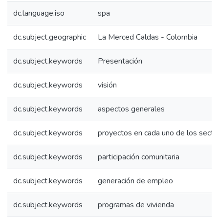
dc.language.iso
spa
dc.subject.geographic
La Merced Caldas - Colombia
dc.subject.keywords
Presentación
dc.subject.keywords
visión
dc.subject.keywords
aspectos generales
dc.subject.keywords
proyectos en cada uno de los secto
dc.subject.keywords
participación comunitaria
dc.subject.keywords
generación de empleo
dc.subject.keywords
programas de vivienda