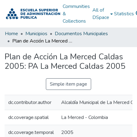
Communities
All of
&
Statistics
DSpace
Collections
Home
Municipios
Documentos Municipales
Plan de Acción La Merced Caldas 2005: PA La Merced Caldas 2005
Plan de Acción La Merced Caldas
2005: PA La Merced Caldas 2005
Simple item page
dc.contributor.author
Alcaldía Municipal de La Merced Ca
dc.coverage.spatial
La Merced - Colombia
dc.coverage.temporal
2005