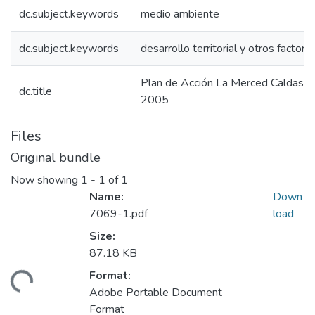
dc.subject.keywords
medio ambiente
dc.subject.keywords
desarrollo territorial y otros factore
Plan de Acción La Merced Caldas 
dc.title
2005
Files
Original bundle
Now showing
1 - 1 of 1
Name:
Down
7069-1.pdf
load
Size:
87.18 KB
Format:
ading...
Adobe Portable Document
Format