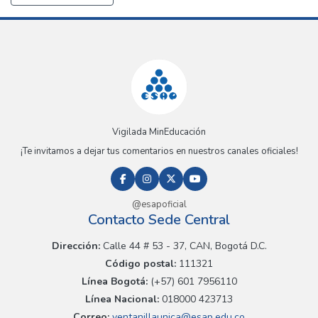
Vigilada MinEducación
¡Te invitamos a dejar tus comentarios en nuestros canales oficiales!
@esapoficial
Contacto Sede Central
Dirección:
Calle 44 # 53 - 37, CAN, Bogotá D.C.
Código postal:
111321
Línea Bogotá:
(+57) 601 7956110
Línea Nacional:
018000 423713
Correo:
ventanillaunica@esap.edu.co