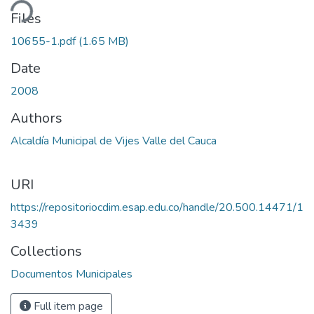
ding...
Files
10655-1.pdf
(1.65 MB)
Date
2008
Authors
Alcaldía Municipal de Vijes Valle del Cauca
URI
https://repositoriocdim.esap.edu.co/handle/20.500.14471/1
3439
Collections
Documentos Municipales
Full item page