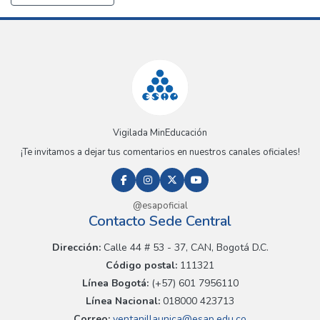
Vigilada MinEducación
¡Te invitamos a dejar tus comentarios en nuestros canales oficiales!
@esapoficial
Contacto Sede Central
Dirección:
Calle 44 # 53 - 37, CAN, Bogotá D.C.
Código postal:
111321
Línea Bogotá:
(+57) 601 7956110
Línea Nacional:
018000 423713
Correo:
ventanillaunica@esap.edu.co