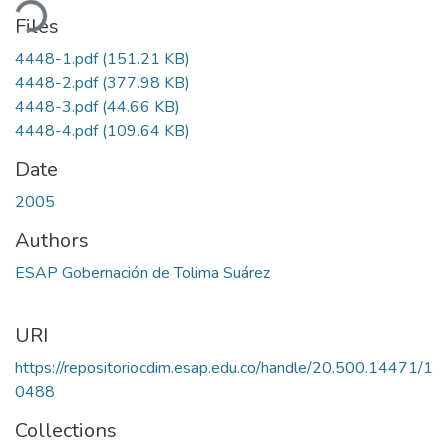
ding...
Files
4448-1.pdf
(151.21 KB)
4448-2.pdf
(377.98 KB)
4448-3.pdf
(44.66 KB)
4448-4.pdf
(109.64 KB)
Date
2005
Authors
ESAP Gobernación de Tolima Suárez
URI
https://repositoriocdim.esap.edu.co/handle/20.500.14471/1
0488
Collections