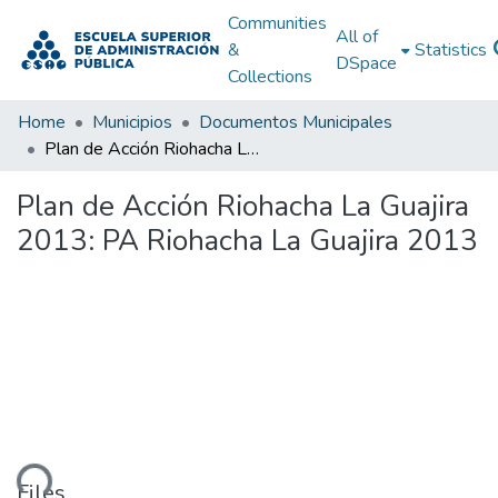
Communities
All of
&
Statistics
DSpace
Collections
Home
Municipios
Documentos Municipales
Plan de Acción Riohacha La Guajira 2013: PA Riohacha La Guajira 2013
Plan de Acción Riohacha La Guajira
2013: PA Riohacha La Guajira 2013
ading...
Files