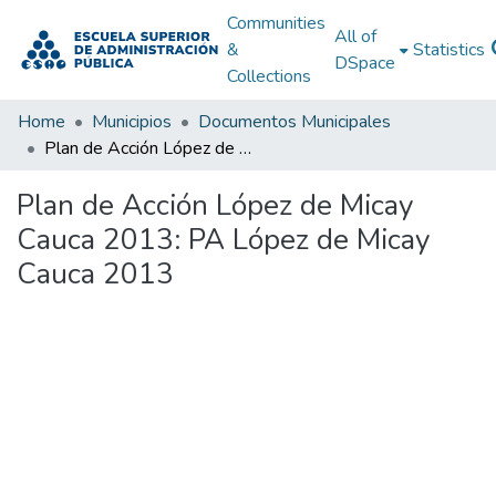
Communities
All of
&
Statistics
DSpace
Collections
Home
Municipios
Documentos Municipales
Plan de Acción López de Micay Cauca 2013: PA López de Micay Cauca 2013
Plan de Acción López de Micay
Cauca 2013: PA López de Micay
Cauca 2013
Loading...