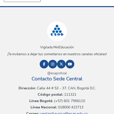
Vigilada MinEducación
¡Te invitamos a dejar tus comentarios en nuestros canales oficiales!
@esapoficial
Contacto Sede Central
Dirección:
Calle 44 # 53 - 37, CAN, Bogotá D.C.
Código postal:
111321
Línea Bogotá:
(+57) 601 7956110
Línea Nacional:
018000 423713
Correo:
ventanillaunica@esap.edu.co