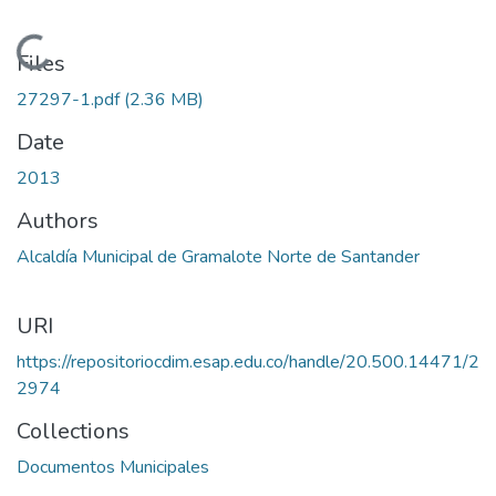
Loading...
Files
27297-1.pdf
(2.36 MB)
Date
2013
Authors
Alcaldía Municipal de Gramalote Norte de Santander
URI
https://repositoriocdim.esap.edu.co/handle/20.500.14471/2
2974
Collections
Documentos Municipales