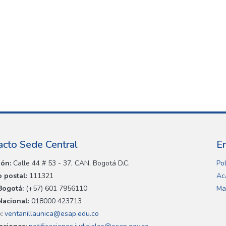
acto Sede Central
E
ión:
Calle 44 # 53 - 37, CAN, Bogotá D.C.
Pol
 postal:
111321
Ac
Bogotá:
(+57) 601 7956110
Ma
Nacional:
018000 423713
:
ventanillaunica@esap.edu.co