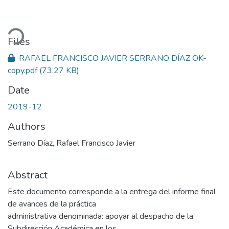
ading...
Files
RAFAEL FRANCISCO JAVIER SERRANO DÍAZ OK-
copy.pdf
(73.27 KB)
Date
2019-12
Authors
Serrano Díaz, Rafael Francisco Javier
Abstract
Este documento corresponde a la entrega del informe final
de avances de la práctica
administrativa denominada: apoyar al despacho de la
Subdirección Académica en los